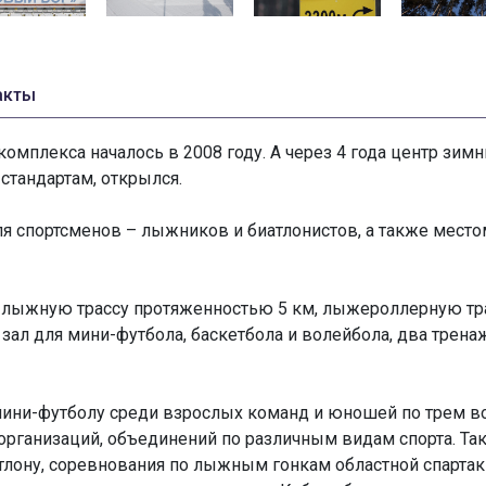
акты
омплекса началось в 2008 году. А через 4 года центр зимн
андартам, открылся.
ля спортсменов – лыжников и биатлонистов, а также место
лыжную трассу протяженностью 5 км, лыжероллерную трасс
 зал для мини-футбола, баскетбола и волейбола, два трен
мини-футболу среди взрослых команд и юношей по трем во
организаций, объединений по различным видам спорта. Та
атлону, соревнования по лыжным гонкам областной спарт