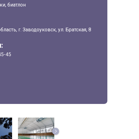
и, биатлон
ласть, г. Заводоуковск, ул. Братская, 8
:
45-45