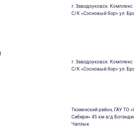
г. Заводоуковск. Комплек
С/К «Сосновый бор» ул. Бра
и
г. Заводоуковск. Комплек
С/К «Сосновый бор» ул. Бра
Тюменский район, ГАУ ТО
м
Сибири» 45 км а/д Боганд
Чаплык