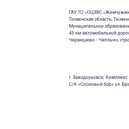
ГАУ ТО «ОЦЗВС «Жемчужин
Тюменская область, Тюмен
м
Муниципальное образован
45 км автомобильной доро
Червишево - Чаплык», стро
г. Заводоуковск. Комплек
С/К «Сосновый бор» ул. Бра