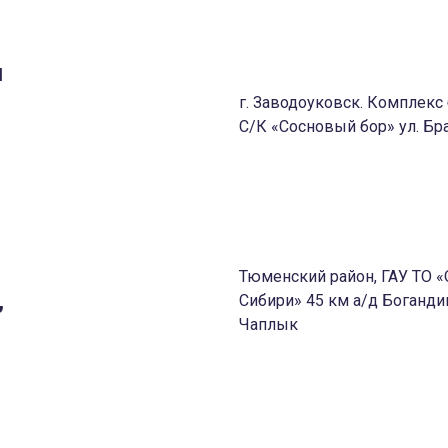
и
г. Заводоуковск. Комплек
С/К «Сосновый бор» ул. Бра
м
Тюменский район, ГАУ ТО
,
Сибири» 45 км а/д Боганд
Чаплык